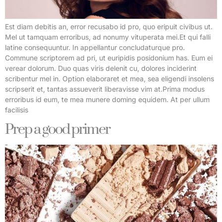
Est diam debitis an, error recusabo id pro, quo eripuit civibus ut.
Mel ut tamquam erroribus, ad nonumy vituperata mei.Et qui falli
latine consequuntur. In appellantur concludaturque pro.
Commune scriptorem ad pri, ut euripidis posidonium has. Eum ei
verear dolorum. Duo quas viris delenit cu, dolores inciderint
scribentur mel in. Option elaboraret et mea, sea eligendi insolens
scripserit et, tantas assueverit liberavisse vim at.Prima modus
erroribus id eum, te mea munere doming equidem. At per ullum
facilisis
Prep a good primer