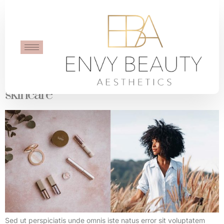
Tag:
Organic
Glowing skin is a result of proper
skincare
Sed ut perspiciatis unde omnis iste natus error sit voluptatem