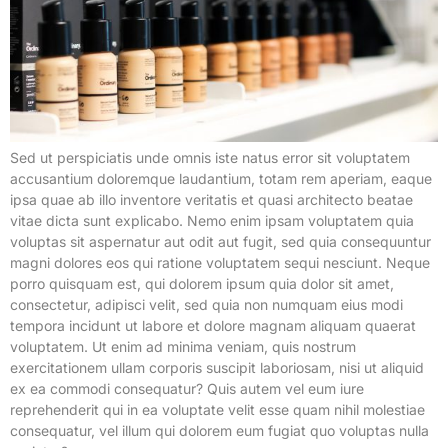
Sed ut perspiciatis unde omnis iste natus error sit voluptatem
accusantium doloremque laudantium, totam rem aperiam, eaque
ipsa quae ab illo inventore veritatis et quasi architecto beatae
vitae dicta sunt explicabo. Nemo enim ipsam voluptatem quia
voluptas sit aspernatur aut odit aut fugit, sed quia consequuntur
magni dolores eos qui ratione voluptatem sequi nesciunt. Neque
porro quisquam est, qui dolorem ipsum quia dolor sit amet,
consectetur, adipisci velit, sed quia non numquam eius modi
tempora incidunt ut labore et dolore magnam aliquam quaerat
voluptatem. Ut enim ad minima veniam, quis nostrum
exercitationem ullam corporis suscipit laboriosam, nisi ut aliquid
ex ea commodi consequatur? Quis autem vel eum iure
reprehenderit qui in ea voluptate velit esse quam nihil molestiae
consequatur, vel illum qui dolorem eum fugiat quo voluptas nulla