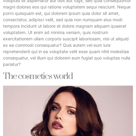
voluptas sit aspernatur aut odit aut fugit, sed quia consequuntur
magni dolores eos qui ratione voluptatem sequi nesciunt. Neque
porro quisquam est, qui dolorem ipsum quia dolor sit amet,
consectetur, adipisci velit, sed quia non numquam eius modi
tempora incidunt ut labore et dolore magnam aliquam quaerat
voluptatem. Ut enim ad minima veniam, quis nostrum
exercitationem ullam corporis suscipit laboriosam, nisi ut aliquid
ex ea commodi consequatur? Quis autem vel eum iure
reprehenderit qui in ea voluptate velit esse quam nihil molestiae
consequatur, vel illum qui dolorem eum fugiat quo voluptas nulla
pariatur?
The cosmetics world