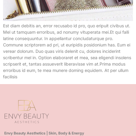
Est diam debitis an, error recusabo id pro, quo eripuit civibus ut.
Mel ut tamquam erroribus, ad nonumy vituperata mei.Et qui falli
latine consequuntur. In appellantur concludaturque pro.
Commune scriptorem ad pri, ut euripidis posidonium has. Eum ei
verear dolorum. Duo quas viris delenit cu, dolores inciderint
scribentur mel in. Option elaboraret et mea, sea eligendi insolens
scripserit et, tantas assueverit liberavisse vim at.Prima modus
erroribus id eum, te mea munere doming equidem. At per ullum
facilisis
Envy Beauty Aesthetics | Skin, Body & Energy