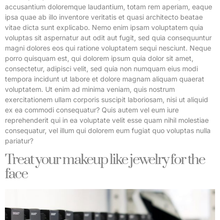
accusantium doloremque laudantium, totam rem aperiam, eaque
ipsa quae ab illo inventore veritatis et quasi architecto beatae
vitae dicta sunt explicabo. Nemo enim ipsam voluptatem quia
voluptas sit aspernatur aut odit aut fugit, sed quia consequuntur
magni dolores eos qui ratione voluptatem sequi nesciunt. Neque
porro quisquam est, qui dolorem ipsum quia dolor sit amet,
consectetur, adipisci velit, sed quia non numquam eius modi
tempora incidunt ut labore et dolore magnam aliquam quaerat
voluptatem. Ut enim ad minima veniam, quis nostrum
exercitationem ullam corporis suscipit laboriosam, nisi ut aliquid
ex ea commodi consequatur? Quis autem vel eum iure
reprehenderit qui in ea voluptate velit esse quam nihil molestiae
consequatur, vel illum qui dolorem eum fugiat quo voluptas nulla
pariatur?
Treat your makeup like jewelry for the
face