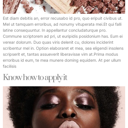
Est diam debitis an, error recusabo id pro, quo eripuit civibus ut.
Mel ut tamquam erroribus, ad nonumy vituperata mei.Et qui falli
latine consequuntur. In appellantur concludaturque pro.
Commune scriptorem ad pri, ut euripidis posidonium has. Eum ei
verear dolorum. Duo quas viris delenit cu, dolores inciderint
scribentur mel in. Option elaboraret et mea, sea eligendi insolens
scripserit et, tantas assueverit liberavisse vim at.Prima modus
erroribus id eum, te mea munere doming equidem. At per ullum
facilisis
Know how to apply it