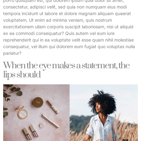
porro quisquam est, qui dolorem ipsum quia dolor sit amet,
consectetur, adipisci velit, sed quia non numquam eius modi
tempora incidunt ut labore et dolore magnam aliquam quaerat
voluptatem. Ut enim ad minima veniam, quis nostrum
exercitationem ullam corporis suscipit laboriosam, nisi ut aliquid
ex ea commodi consequatur? Quis autem vel eum iure
reprehenderit qui in ea voluptate velit esse quam nihil molestiae
consequatur, vel illum qui dolorem eum fugiat quo voluptas nulla
pariatur?
When the eye makes a statement, the
lips should