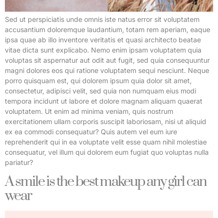
Sed ut perspiciatis unde omnis iste natus error sit voluptatem
accusantium doloremque laudantium, totam rem aperiam, eaque
ipsa quae ab illo inventore veritatis et quasi architecto beatae
vitae dicta sunt explicabo. Nemo enim ipsam voluptatem quia
voluptas sit aspernatur aut odit aut fugit, sed quia consequuntur
magni dolores eos qui ratione voluptatem sequi nesciunt. Neque
porro quisquam est, qui dolorem ipsum quia dolor sit amet,
consectetur, adipisci velit, sed quia non numquam eius modi
tempora incidunt ut labore et dolore magnam aliquam quaerat
voluptatem. Ut enim ad minima veniam, quis nostrum
exercitationem ullam corporis suscipit laboriosam, nisi ut aliquid
ex ea commodi consequatur? Quis autem vel eum iure
reprehenderit qui in ea voluptate velit esse quam nihil molestiae
consequatur, vel illum qui dolorem eum fugiat quo voluptas nulla
pariatur?
A smile is the best makeup any girl can
wear