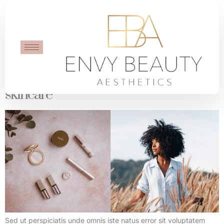
Category:
Foundation
Glowing skin is a result of proper
skincare
Sed ut perspiciatis unde omnis iste natus error sit voluptatem